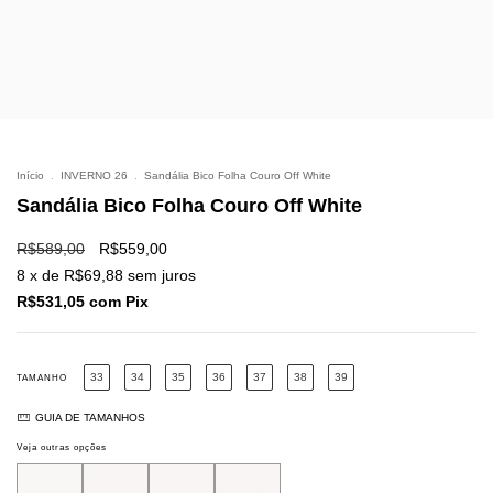
Início
.
INVERNO 26
.
Sandália Bico Folha Couro Off White
Sandália Bico Folha Couro Off White
R$589,00
R$559,00
8
x de
R$69,88
sem juros
R$531,05
com
Pix
33
34
35
36
37
38
39
TAMANHO
GUIA DE TAMANHOS
Veja outras opções