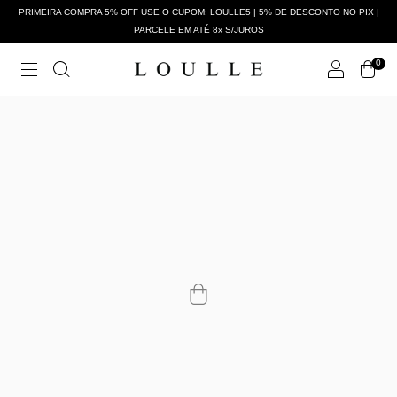
PRIMEIRA COMPRA 5% OFF USE O CUPOM: LOULLE5 | 5% DE DESCONTO NO PIX |
PARCELE EM ATÉ 8x S/JUROS
0