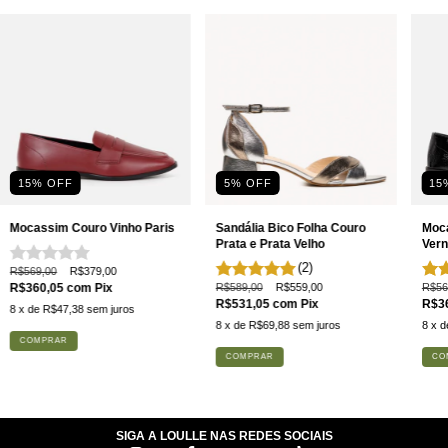
15% OFF
5
% OFF
15
Mocassim Couro Vinho Paris
Sandália Bico Folha Couro
Moca
Prata e Prata Velho
Vern
(2)
R$569,00
R$379,00
R$360,05
com
Pix
R$589,00
R$559,00
R$56
R$531,05
com
Pix
R$3
8
x de
R$47,38
sem juros
8
x de
R$69,88
sem juros
8
x 
COMPRAR
COMPRAR
CO
SIGA A LOULLE NAS REDES SOCIAIS