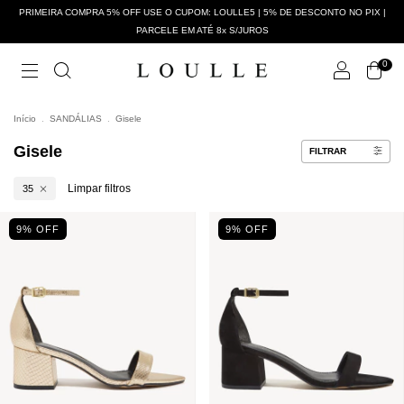
PRIMEIRA COMPRA 5% OFF USE O CUPOM: LOULLE5 | 5% DE DESCONTO NO PIX |
PARCELE EM ATÉ 8x S/JUROS
0
Início
.
SANDÁLIAS
.
Gisele
Gisele
FILTRAR
Limpar filtros
35
9
% OFF
9
% OFF