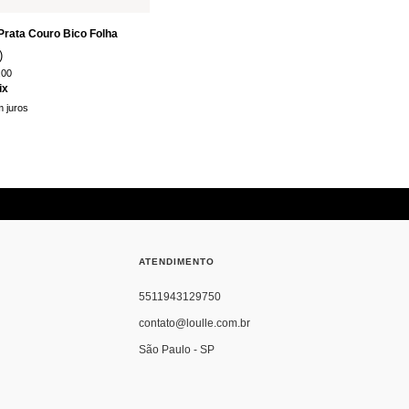
Prata Couro Bico Folha
)
,00
ix
 juros
ATENDIMENTO
5511943129750
contato@loulle.com.br
São Paulo - SP