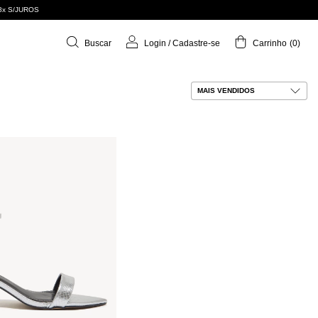
8x S/JUROS
Buscar
Login
/
Cadastre-se
Carrinho
(
0
)