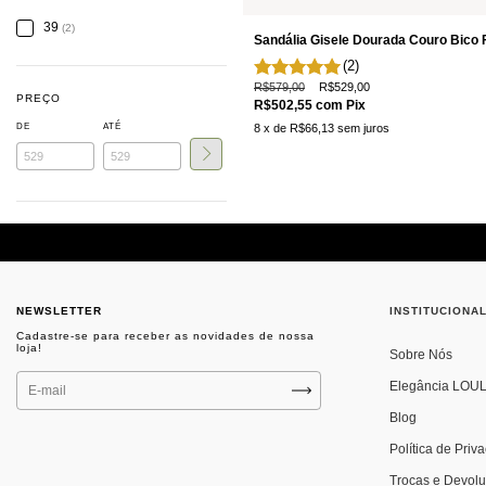
39
(2)
Sandália Gisele Dourada Couro Bico 
(2)
R$579,00
R$529,00
PREÇO
R$502,55
com
Pix
8
x de
R$66,13
sem juros
DE
ATÉ
NEWSLETTER
INSTITUCIONA
Sobre Nós
Elegância LOU
Blog
Política de Priv
Trocas e Devol