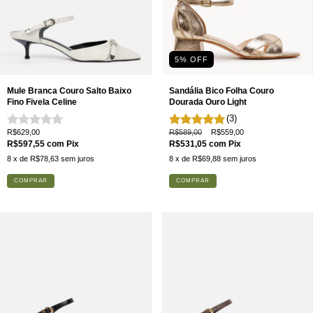
5
% OFF
Mule Branca Couro Salto Baixo
Sandália Bico Folha Couro
Fino Fivela Celine
Dourada Ouro Light
(3)
R$629,00
R$589,00
R$559,00
R$597,55
com
Pix
R$531,05
com
Pix
8
x de
R$78,63
sem juros
8
x de
R$69,88
sem juros
COMPRAR
COMPRAR