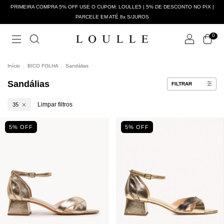
PRIMEIRA COMPRA 5% OFF USE O CUPOM: LOULLE5 | 5% DE DESCONTO NO PIX |
PARCELE EM ATÉ 8x S/JUROS
0
Início
.
BICO FOLHA
.
Sandálias
Sandálias
FILTRAR
Limpar filtros
35
5
% OFF
5
% OFF