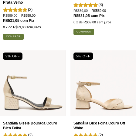
Prata Velho
(3)
(2)
R$589,00
R$559,00
R$589,00
R$559,00
R$531,05
com
Pix
R$531,05
com
Pix
8
x de
R$69,88
sem juros
8
x de
R$69,88
sem juros
COMPRAR
COMPRAR
9
% OFF
5
% OFF
Sandália Gisele Dourada Couro
Sandália Bico Folha Couro Off
Bico Folha
White
(2)
(2)