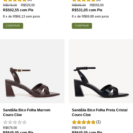
R$579,00
R$529,00
R$589,00
R$559,00
R$502,55
com
Pix
R$531,05
com
Pix
8
x de
R$66,13
sem juros
8
x de
R$69,88
sem juros
COMPRAR
COMPRAR
Sandália Bico Folha Marrom
Sandália Bico Folha Preta Cristal
Couro Cloe
Couro Cloe
(1)
R$679,00
R$679,00
R$645,05
com
Pix
R$645,05
com
Pix