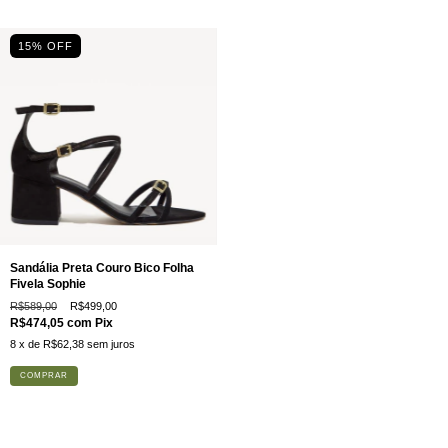
15
% OFF
Sandália Preta Couro Bico Folha
Fivela Sophie
R$589,00
R$499,00
R$474,05
com
Pix
8
x de
R$62,38
sem juros
COMPRAR