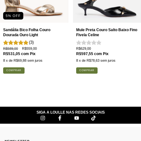
5
% OFF
Sandália Bico Folha Couro
Mule Preta Couro Salto Baixo Fino
Dourada Ouro Light
Fivela Celine
(3)
R$589,00
R$559,00
R$629,00
R$531,05
com
Pix
R$597,55
com
Pix
8
x de
R$69,88
sem juros
8
x de
R$78,63
sem juros
COMPRAR
COMPRAR
SIGA A LOULLE NAS REDES SOCIAIS